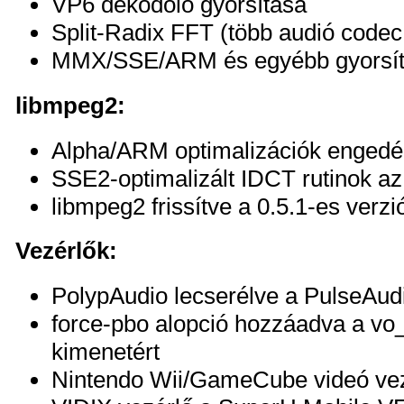
VP6 dekódoló gyorsítása
Split-Radix FFT (több audió codec
MMX/SSE/ARM és egyébb gyorsí
libmpeg2:
Alpha/ARM optimalizációk engedé
SSE2-optimalizált IDCT rutinok a
libmpeg2 frissítve a 0.5.1-es verzi
Vezérlők:
PolypAudio lecserélve a PulseAudi
force-pbo alopció hozzáadva a vo
kimenetért
Nintendo Wii/GameCube videó vezé