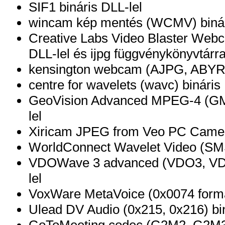
SIF1 bináris DLL-lel
wincam kép mentés (WCMV) binár
Creative Labs Video Blaster Web
DLL-lel és ijpg függvénykönyvtárra
kensington webcam (AJPG, ABYR) 
centre for wavelets (wavc) bináris
GeoVision Advanced MPEG-4 (GM
lel
Xiricam JPEG from Veo PC Camera
WorldConnect Wavelet Video (SMS
VDOWave 3 advanced (VDO3, VD
lel
VoxWare MetaVoice (0x0074 formá
Ulead DV Audio (0x215, 0x216) bin
GoToMeeting codec (G2M2, G2M3) 