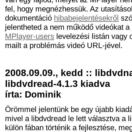
fel, hogy megnézhessük. Az utasításo
dokumentáció
hibabejelentésekről
szó
jelentheted a nem működő videókat a
MPlayer-users
levelezési listán vagy
mailt a problémás videó URL-jével.
2008.09.09., kedd :: libdvdn
libdvdread-4.1.3 kiadva
írta: Dominik
Örömmel jelentünk be egy újabb kiadás
mivel a libdvdread le lett választva a
külön fában történik a fejlesztése, me