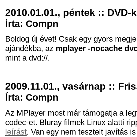
2010.01.01., péntek :: DVD-k
Írta: Compn
Boldog új évet! Csak egy gyors megje
ajándékba, az
mplayer -nocache dvd
mint a dvd://.
2009.11.01., vasárnap :: Fri
Írta: Compn
Az MPlayer most már támogatja a le
codec-et. Bluray filmek Linux alatti r
leírást
. Van egy nem tesztelt javítás i