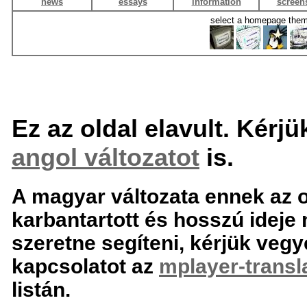
news
essays
information
screen
select a homepage the
Ez az oldal elavult. Kérjü
angol változatot
is.
A magyar változata ennek az 
karbantartott és hosszú ideje 
szeretne segíteni, kérjük vegy
kapcsolatot az
mplayer-transl
listán.