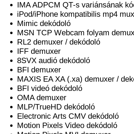
IMA ADPCM QT-s variánsának kód
iPod/iPhone kompatibilis mp4 mux
Mimic dekódoló
MSN TCP Webcam folyam demux
RL2 demuxer / dekódoló
IFF demuxer
8SVX audió dekódoló
BFI demuxer
MAXIS EA XA (.xa) demuxer / dek
BFI videó dekódoló
OMA demuxer
MLP/TrueHD dekódoló
Electronic Arts CMV dekódoló
Motion Pixels Video dekódoló