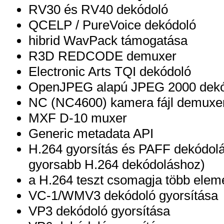
RV30 és RV40 dekódoló
QCELP / PureVoice dekódoló
hibrid WavPack támogatása
R3D REDCODE demuxer
Electronic Arts TQI dekódoló
OpenJPEG alapú JPEG 2000 dek
NC (NC4600) kamera fájl demuxe
MXF D-10 muxer
Generic metadata API
H.264 gyorsítás és PAFF dekódolás
gyorsabb H.264 dekódoláshoz)
a H.264 teszt csomagja több elem
VC-1/WMV3 dekódoló gyorsítása
VP3 dekódoló gyorsítása