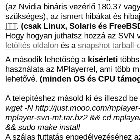
(az Nvidia bináris vezérlő 180.37 vagy
szükséges), az ismert hibákat és hiba
ITT
.
(csak Linux, Solaris és FreeBS
Hogy hogyan juthatsz hozzá az SVN ve
letöltés oldalon
és a
snapshot tarball-
A második lehetőség a
kísérleti
többs
használata az MPlayerrel, ami több m
lehetővé.
(minden OS és CPU támog
A telepítéshez másold ki és illeszd be
wget -N http://just.mooo.com/mplayer-
mplayer-svn-mt.tar.bz2 && cd mplaye
&& sudo make install
A szálas futtatás engedélyezéséhez 