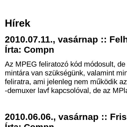
Hírek
2010.07.11., vasárnap :: Fel
Írta: Compn
Az MPEG feliratozó kód módosult, de
mintára van szükségünk, valamint 
feliratra, ami jelenleg nem működik 
-demuxer lavf kapcsolóval, de az MP
2010.06.06., vasárnap :: Fri
Írta: Compn