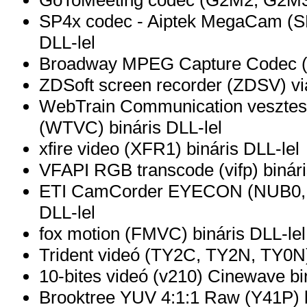
SP4x codec - Aiptek MegaCam (SP4
DLL-lel
Broadway MPEG Capture Codec (B
ZDSoft screen recorder (ZDSV) vi
WebTrain Communication vesztes
(WTVC) bináris DLL-lel
xfire video (XFR1) bináris DLL-lel
VFAPI RGB transcode (vifp) binári
ETI CamCorder EYECON (NUB0, 
DLL-lel
fox motion (FMVC) bináris DLL-lel
Trident videó (TY2C, TY2N, TY0N)
10-bites videó (v210) Cinewave bi
Brooktree YUV 4:1:1 Raw (Y41P) b