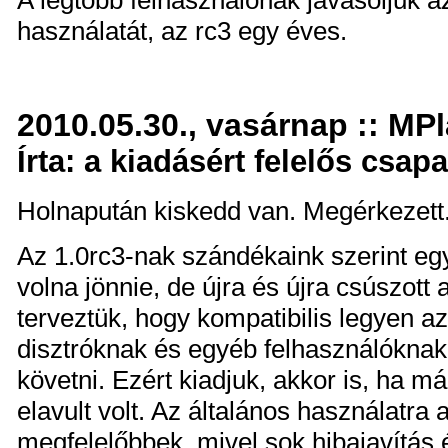
A legtöbb felhasználónak javasoljuk
használatát, az rc3 egy éves.
2010.05.30., vasárnap :: MPl
Írta: a kiadásért felelős csapa
Holnapután kiskedd van. Megérkezett
Az 1.0rc3-nak szándékaink szerint egy é
volna jönnie, de újra és újra csúszott 
terveztük, hogy kompatibilis legyen a
disztróknak és egyéb felhasználóknak
követni. Ezért kiadjuk, akkor is, ha má
elavult volt. Az általános használatra
megfelelőbbek, mivel sok hibajavítás 