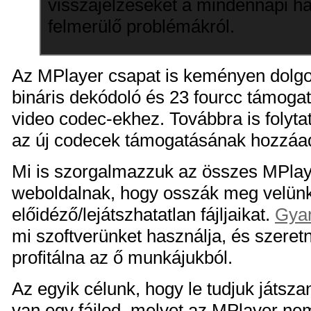
visszajelzéseket a mindennapi h
felmerülő problémákról.
Az MPlayer csapat is keményen dolgoz
bináris dekódoló és 23 fourcc támogat
video codec-ekhez. Továbbra is folytatj
az új codecek támogatásának hozzáa
Mi is szorgalmazzuk az összes MPlay
weboldalnak, hogy osszák meg velün
előidéző/lejátszhatatlan fájljaikat.
Gyan
mi szoftverünket használja, és szeret
profitálna az ő munkájukból.
Az egyik célunk, hogy le tudjuk játszan
van egy fájlod, melyet az MPlayer nem 