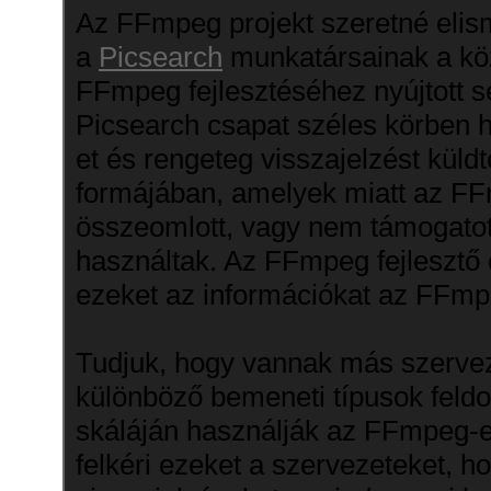
Az FFmpeg projekt szeretné eli
a
Picsearch
munkatársainak a kö
FFmpeg fejlesztéséhez nyújtott s
Picsearch csapat széles körben 
et és rengeteg visszajelzést küldt
formájában, amelyek miatt az F
összeomlott, vagy nem támogatot
használtak. Az FFmpeg fejlesztő 
ezeket az információkat az FFmpe
Tudjuk, hogy vannak más szervez
különböző bemeneti típusok feld
skáláján használják az FFmpeg-
felkéri ezeket a szervezeteket, h