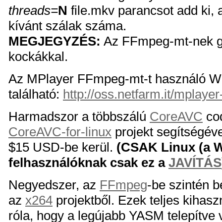
threads=
N
file.mkv parancsot add ki, 
kívánt szálak száma.
MEGJEGYZÉS:
Az FFmpeg-mt-nek go
kockákkal.
Az MPlayer FFmpeg-mt-t használó Win
található:
http://oss.netfarm.it/mplaye
Harmadszor a többszálú
CoreAVC
cod
CoreAVC-for-linux
projekt segítségév
$15 USD-be kerül.
(CSAK Linux (a 
felhasználóknak csak ez a
JAVÍTÁS
Negyedszer, az
FFmpeg
-be szintén b
az
x264
projektből. Ezek teljes kiha
róla, hogy a legújabb YASM telepítve 