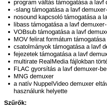
program váltás támogatása a lavf
-slang támogatása a lavf demuxer
nosound kapcsoló támogatása a l
libass támogatása a lavf demuxer
VOBsub támogatása a lavf demux
MOV felirat formátum támogatása
csatolmányok támogatása a lavf 
fejezetek támogatása a lavf demu
multirate RealMedia fájlokban tör
FLAC gyorsítás a lavf demuxer-be
MNG demuxer
a natív NuppelVideo demuxer eltáv
használunk helyette
Szűrők: