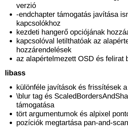
verzió
-endchapter támogatás javítása i
kapcsolókhoz
kezdeti hangerő opciójának hozz
kapcsolóval letilthatóak az alapért
hozzárendelések
az alapértelmezett OSD és felirat 
libass
különféle javítások és frissítések 
\blur tag és ScaledBordersAndSh
támogatása
tört argumentumok és alpixel pon
pozíciók megtartása pan-and-scan