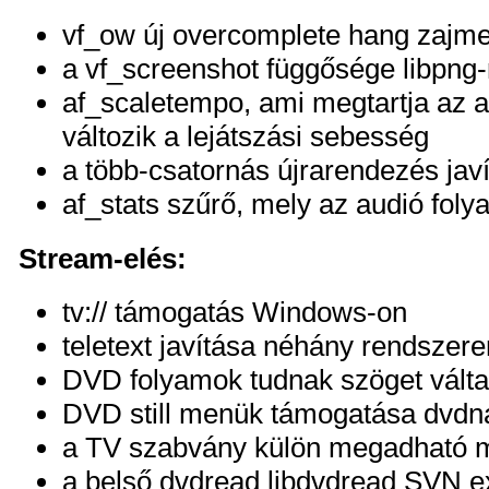
vf_ow új overcomplete hang zajme
a vf_screenshot függősége libpng-r
af_scaletempo, ami megtartja az a
változik a lejátszási sebesség
a több-csatornás újrarendezés jav
af_stats szűrő, mely az audió folya
Stream-elés:
tv:// támogatás Windows-on
teletext javítása néhány rendszere
DVD folyamok tudnak szöget válta
DVD still menük támogatása dvdna
a TV szabvány külön megadható 
a belső dvdread libdvdread SVN ex