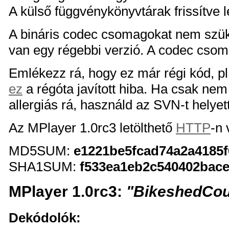
A külső függvénykönyvtárak frissítve 
A bináris codec csomagokat nem szüks
van egy régebbi verzió. A codec csoma
Emlékezz rá, hogy ez már régi kód, p
ez
a régóta javított hiba. Ha csak n
allergiás rá, használd az SVN-t helyet
Az MPlayer 1.0rc3 letölthető
HTTP
-n
MD5SUM:
e1221be5fcad74a2a4185
SHA1SUM:
f533ea1eb2c540402bace
MPlayer 1.0rc3:
"BikeshedCou
Dekódolók: