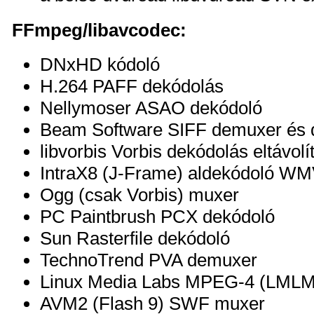
FFmpeg/libavcodec:
DNxHD kódoló
H.264 PAFF dekódolás
Nellymoser ASAO dekódoló
Beam Software SIFF demuxer és 
libvorbis Vorbis dekódolás eltávolí
IntraX8 (J-Frame) aldekódoló W
Ogg (csak Vorbis) muxer
PC Paintbrush PCX dekódoló
Sun Rasterfile dekódoló
TechnoTrend PVA demuxer
Linux Media Labs MPEG-4 (LMLM
AVM2 (Flash 9) SWF muxer