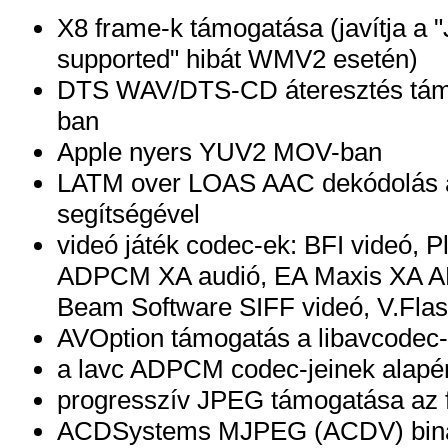
X8 frame-k támogatása (javítja a "J
supported" hibát WMV2 esetén)
DTS WAV/DTS-CD áteresztés tám
ban
Apple nyers YUV2 MOV-ban
LATM over LOAS AAC dekódolás a 
segítségével
videó játék codec-ek: BFI videó, 
ADPCM XA audió, EA Maxis XA A
Beam Software SIFF videó, V.Fla
AVOption támogatás a libavcodec
a lavc ADPCM codec-jeinek alapér
progresszív JPEG támogatása az 
ACDSystems MJPEG (ACDV) binári