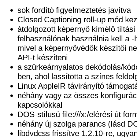
sok fordító figyelmeztetés javítva
Closed Captioning roll-up mód ke
átdolgozott képernyő kímélő tiltás
felhasználónak használnia kell a 
mivel a képernyővédők készítői 
API-t készíteni
a szürkeárnyalatos dekódolás/kódo
ben, ahol lassította a színes feldo
Linux AppleIR távirányító támogat
néhány vagy az összes konfigurációs
kapcsolókkal
DOS-stílusú file:///x:/elérési út 
néhány új szolga parancs (lásd DO
libdvdcss frissítve 1.2.10-re, ugy