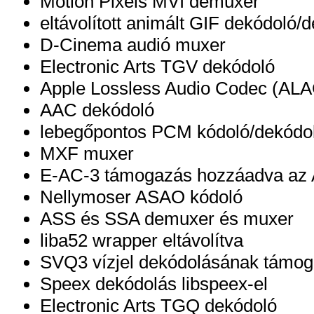
Motion Pixels MVI demuxer
eltávolított animált GIF dekódoló
D-Cinema audió muxer
Electronic Arts TGV dekódoló
Apple Lossless Audio Codec (ALA
AAC dekódoló
lebegőpontos PCM kódoló/dekódo
MXF muxer
E-AC-3 támogazás hozzáadva az 
Nellymoser ASAO kódoló
ASS és SSA demuxer és muxer
liba52 wrapper eltávolítva
SVQ3 vízjel dekódolásának támog
Speex dekódolás libspeex-el
Electronic Arts TGQ dekódoló