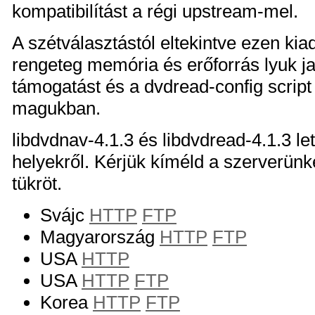
kompatibilítást a régi upstream-mel.
A szétválasztástól eltekintve ezen kia
rengeteg memória és erőforrás lyuk ja
támogatást és a dvdread-config script
magukban.
libdvdnav-4.1.3 és libdvdread-4.1.3 le
helyekről. Kérjük kíméld a szerverünk
tükröt.
Svájc
HTTP
FTP
Magyarország
HTTP
FTP
USA
HTTP
USA
HTTP
FTP
Korea
HTTP
FTP