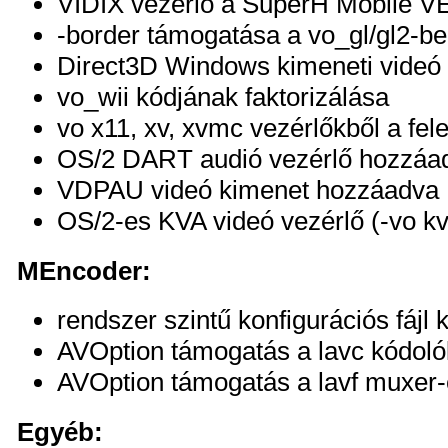
VIDIX vezérlő a SuperH Mobile V
-border támogatása a vo_gl/gl2-ben
Direct3D Windows kimeneti videó
vo_wii kódjának faktorizálása
vo x11, xv, xvmc vezérlőkből a fele
OS/2 DART audió vezérlő hozzáad
VDPAU videó kimenet hozzáadva
OS/2-es KVA videó vezérlő (-vo k
MEncoder:
rendszer szintű konfigurációs fáj
AVOption támogatás a lavc kódol
AVOption támogatás a lavf muxer
Egyéb: