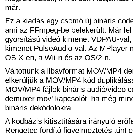
már.
Ez a kiadás egy csomó új bináris cod
ami az FFmpeg-be belekerült. Már le
gyorsítású videó kimenet VDPAU-val, 
kimenet PulseAudio-val. Az MPlayer má
OS X-en, a Wii-n és az OS/2-n.
Váltottunk a libavformat MOV/MP4 de
elkerüljük a MOV/MP4 kód duplikálását
MOV/MP4 fájlok bináris audió/videó co
demuxer mov' kapcsolót, ha még min
bináris dekódolókra.
A kódbázis kitisztítására irányuló erőf
Rengeteg fordító figyelmeztetés tűnt e