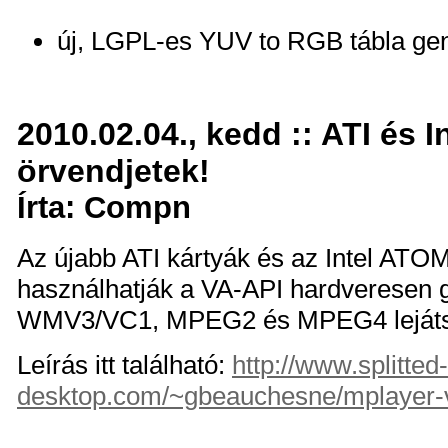
új, LGPL-es YUV to RGB tábla gen
2010.02.04., kedd :: ATI és I
örvendjetek!
Írta: Compn
Az újabb ATI kártyák és az Intel ATOM
használhatják a VA-API hardveresen g
WMV3/VC1, MPEG2 és MPEG4 lejátsz
Leírás itt található:
http://www.splitted-
desktop.com/~gbeauchesne/mplayer-