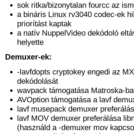
sok ritka/bizonytalan fourcc az i
a bináris Linux rv3040 codec-ek h
priorítást kaptak
a natív NuppelVideo dekódoló eltáv
helyette
Demuxer-ek:
-lavfdopts cryptokey engedi az MX
dekódolását
wavpack támogatása Matroska-ba
AVOption támogatása a lavf demu
lavf musepack demuxer preferálás
lavf MOV demuxer preferálása li
(használd a -demuxer mov kapcso