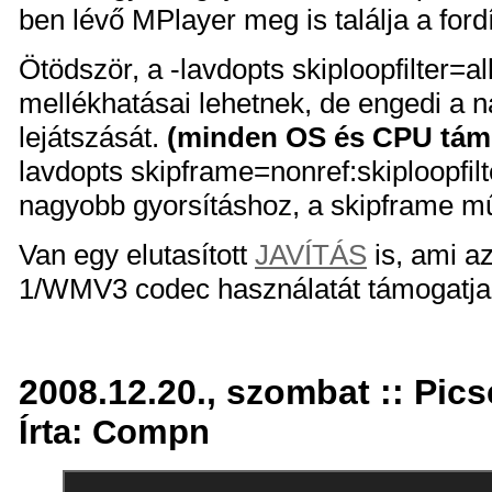
ben lévő MPlayer meg is találja a ford
Ötödször, a -lavdopts skiploopfilter=a
mellékhatásai lehetnek, de engedi a n
lejátszását.
(minden OS és CPU tám
lavdopts skipframe=nonref:skiploopfil
nagyobb gyorsításhoz, a skipframe m
Van egy elutasított
JAVÍTÁS
is, ami a
1/WMV3 codec használatát támogatja
2008.12.20., szombat :: Pics
Írta: Compn