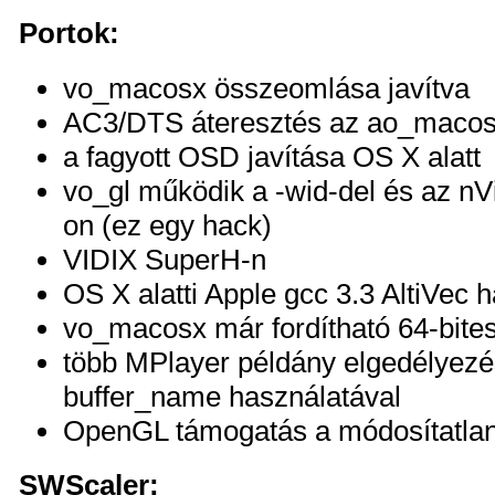
Portok:
vo_macosx összeomlása javítva
AC3/DTS áteresztés az ao_macos
a fagyott OSD javítása OS X alatt
vo_gl működik a -wid-del és az nV
on (ez egy hack)
VIDIX SuperH-n
OS X alatti Apple gcc 3.3 AltiVec h
vo_macosx már fordítható 64-bit
több MPlayer példány elgedélyez
buffer_name használatával
OpenGL támogatás a módosítatl
SWScaler: