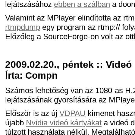
lejátszásához
ebben a szálban
a doom
Valamint az MPlayer elindította az rt
rtmpdump
egy program az rtmp:// foly
Előzőleg a SourceForge-on volt az ot
2009.02.20., péntek :: Videó
Írta: Compn
Számos lehetőség van az 1080-as H.
lejátszásának gyorsítására az MPlaye
Először is az új
VDPAU
kimenet haszn
újabb
Nvidia videó kártyákat
a videó 
túlzott használata nélkül. Megtalálh