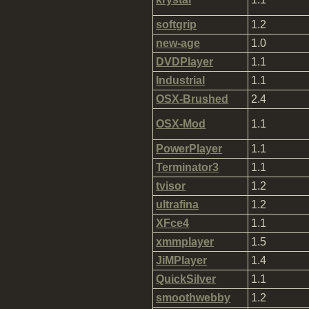
softgrip
1.2
new-age
1.0
DVDPlayer
1.1
Industrial
1.1
OSX-Brushed
2.4
OSX-Mod
1.1
PowerPlayer
1.1
Terminator3
1.1
tvisor
1.2
ultrafina
1.2
XFce4
1.1
xmmplayer
1.5
JiMPlayer
1.4
QuickSilver
1.1
smoothwebby
1.2