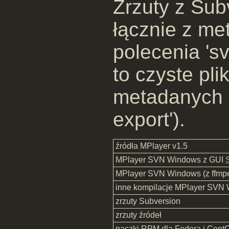
Zrzuty z Sub
łącznie z m
polecenia 'sv
to czyste pli
metadanych 
export').
źródła MPlayer v1.5
MPlayer SVN Windows z GUI
MPlayer SVN Windows (z ffmp
inne kompilacje MPlayer SVN
zrzuty Subversion
zrzuty źródeł
paczki RPM dla Fedora i Cen