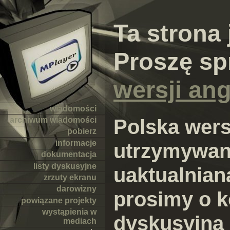
Ta strona 
Proszę sp
wersji ang
wiadomości
Polska wersj
archiwum wiadomości
pobierz
informacje
utrzymywana
dokumentacja
listy dyskusyjne
uaktualnian
zrzuty ekranu
darowizny
prosimy o k
powiązane projekty
wystąpienia w
dyskusyjną
mediach