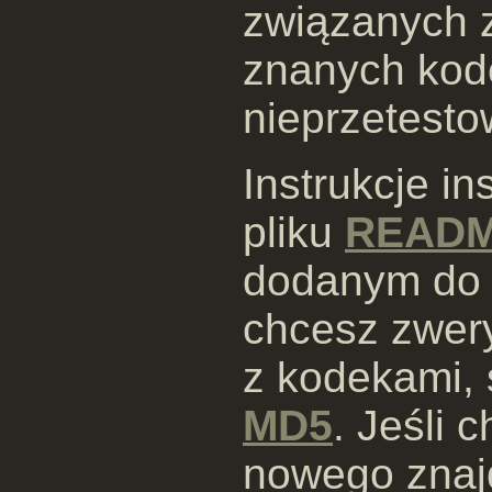
związanych z
znanych kod
nieprzetesto
Instrukcje i
pliku
READ
dodanym do k
chcesz zwery
z kodekami,
MD5
. Jeśli 
nowego znaj