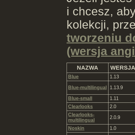
i chcesz, aby
kolekcji, prz
tworzeniu d
(wersja angi
NAZWA
WERSJ
Blue
1.13
Blue-multilingual
1.13.9
Blue-small
1.11
Clearlooks
2.0
Clearlooks-
2.0.9
multilingual
Noskin
1.0