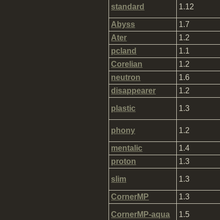
standard
1.12
Abyss
1.7
Ater
1.2
pcland
1.1
Corelian
1.2
neutron
1.6
disappearer
1.2
plastic
1.3
phony
1.2
mentalic
1.4
proton
1.3
slim
1.3
CornerMP
1.3
CornerMP-aqua
1.5