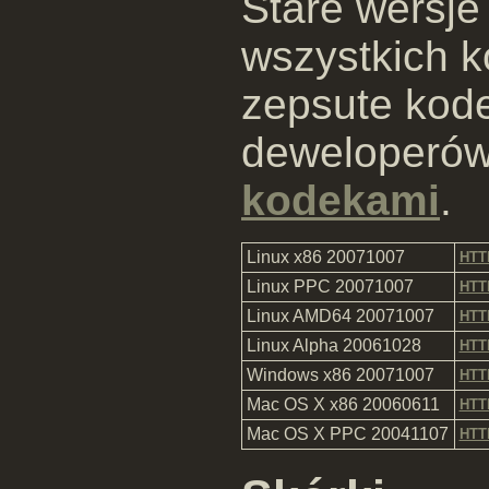
Stare wersj
wszystkich k
zepsute kode
deweloperów
kodekami
.
Linux x86 20071007
HTT
Linux PPC 20071007
HTT
Linux AMD64 20071007
HTT
Linux Alpha 20061028
HTT
Windows x86 20071007
HTT
Mac OS X x86 20060611
HTT
Mac OS X PPC 20041107
HTT