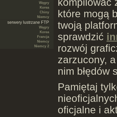
kompilować ź
Węgry
Korea
które mogą b
Chiny
Niemcy
twoją platfo
serwery lustrzane FTP
Węgry
Korea
sprawdzić
in
Francja
Niemcy
rozwój grafic
Niemcy 2
zarzucony, a
nim błędów s
Pamiętaj tyl
nieoficjalnyc
oficjalne i a