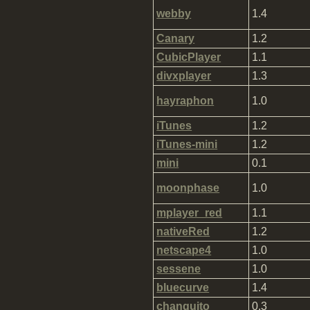
webby
1.4
Canary
1.2
CubicPlayer
1.1
divxplayer
1.3
hayraphon
1.0
iTunes
1.2
iTunes-mini
1.2
mini
0.1
moonphase
1.0
mplayer_red
1.1
nativeRed
1.2
netscape4
1.0
sessene
1.0
bluecurve
1.4
changuito
0.3