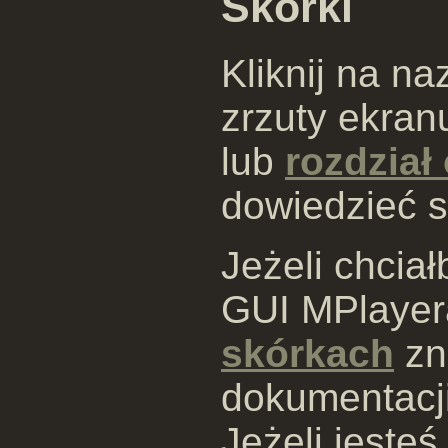
Skórki
Kliknij na n
zrzuty ekran
lub
rozdział
dowiedzieć si
Jeżeli chcia
GUI MPlayera
skórkach
zn
dokumentacji
Jeżeli jeste