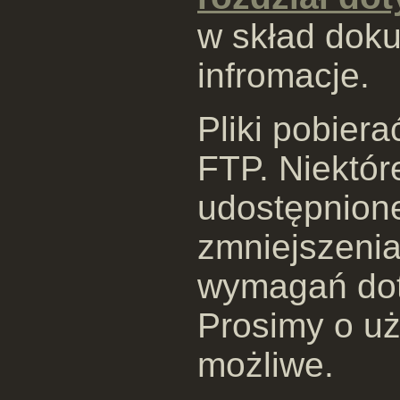
w skład doku
infromacje.
Pliki pobier
FTP. Niektóre
udostępnione
zmniejszeni
wymagań dot
Prosimy o uży
możliwe.