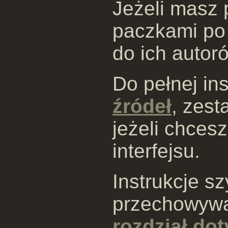
Jeżeli masz 
paczkami po 
do ich autor
Do pełnej in
źródeł
, zes
jeżeli chces
interfejsu.
Instrukcje szy
przechowyw
rozdział dot