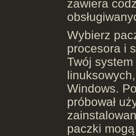
zawiera codz
obsługiwany
Wybierz pac
procesora i 
Twój system 
linuksowych,
Windows. Po
próbował uż
zainstalowa
paczki mogą