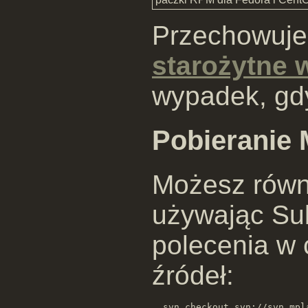
Przechowuj
starożytne 
wypadek, gdy
Pobieranie 
Możesz równ
używając Su
polecenia w 
źródeł: