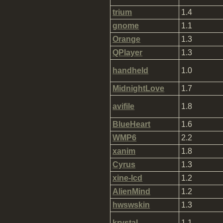
trium
1.4
gnome
1.1
Orange
1.3
QPlayer
1.3
handheld
1.0
MidnightLove
1.7
avifile
1.8
BlueHeart
1.6
WMP6
2.2
xanim
1.8
Cyrus
1.3
xine-lcd
1.2
AlienMind
1.2
hwswskin
1.3
krystal
1.1