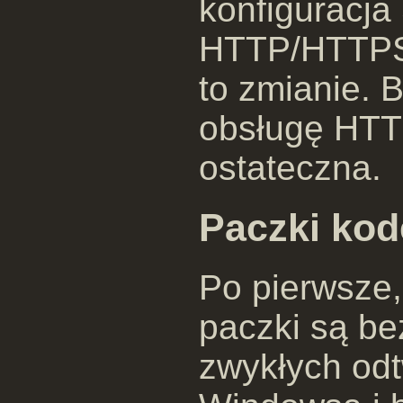
konfiguracja
HTTP/HTTPS i
to zmianie. 
obsługę HTTP
ostateczna.
Paczki ko
Po pierwsze,
paczki są b
zwykłych od