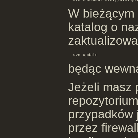
W bieżącym 
katalog o n
zaktualizow
będąc wewnąt
Jeżeli masz
repozytorium
przypadków 
przez firewal