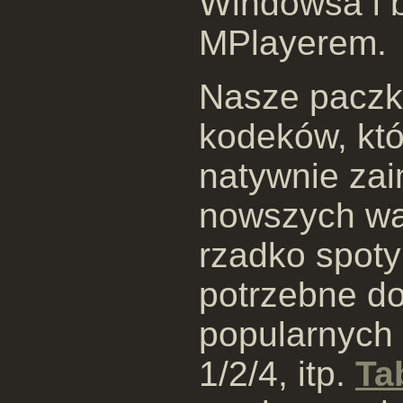
Windowsa i 
MPlayerem.
Nasze paczk
kodeków, któ
natywnie za
nowszych war
rzadko spoty
potrzebne do
popularnych
1/2/4, itp.
Ta