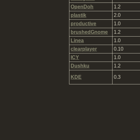
OpenDoh
1.2
plastik
2.0
productive
1.0
brushedGnome
1.2
Linea
1.0
clearplayer
0.10
ICY
1.0
Dushku
1.2
KDE
0.3