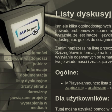
Listy dyskusy
Istnieje kilka ogólnodostępnyc
powodu problemów ze spamem un
wyraźnie, że jest inaczej, język
udostępniać gdzieś do ściągnięc
Zanim napiszesz na listę przecz
Szczegółowe informacje na ten
wiadomości
wysyłanie oderwanych od tematu
archiwum wiadomości
twoje wiadomości i znacząco zw
pobierz
informacje
Ogólne:
dokumentacja
listy dyskusyjne
MPlayer-announce: lista z
zrzuty ekranu
zapisz się
::
archiwum
::
s
darowizny
Dla użytkowników:
powiązane projekty
wystąpienia w
mediach
Tutaj można uzyskać pomoc w r