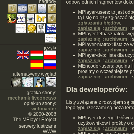
nagrody
odpowiednich fragmentów dokum
MPlayer-users: to jest o
tą listę należy zgłaszać 
zgłaszaniu błędów
.
zapisz się
::
archiwum
::
s
MPlayer-felhasznalok: węg
zapisz się
::
archiwum
::
MPlayer-matrox: lista ze 
języki
zapisz się
::
archiwum
::
MPlayer-dvb: lista dla u
zapisz się
::
archiwum
::
s
MEncoder-users: ogólna li
prosimy o wcześniejsze p
alternatywny wygląd
zapisz się
::
archiwum
::
s
Dla deweloperów:
grafika strony:
mechanik fiveonetwo
Listy związane z rozwojem są 
opiekun strony:
tego typu rzeczami są poza tema
webmaster
© 2000-2008
MPlayer-dev-eng: Główna l
The MPlayer Project
użytkowników i prośby o 
serwery lustrzane
zapisz się
::
archiwum
::
s
WWW
MPlayer-cvslog: Zmiany w r