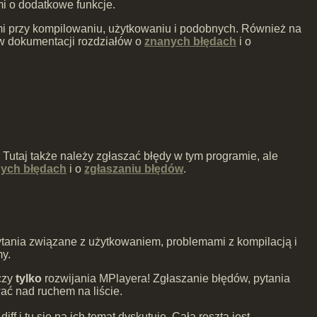
i o dodatkowe funkcje.
mi przy kompilowaniu, użytkowaniu i podobnych. Również na
ę w dokumentacji rozdziałów o
znanych błędach
i o
utaj także należy zgłaszać błędy w tym programie, ale
ych błędach
i o
zgłaszaniu błędów
.
Pytania związane z użytkowaniem, problemami z kompilacją i
my.
yczy
tylko
rozwijania MPlayera! Zgłaszanie błędów, pytania
ć nad ruchem na liście.
f i tu się na ich temat dyskutuje. Cała reszta jest