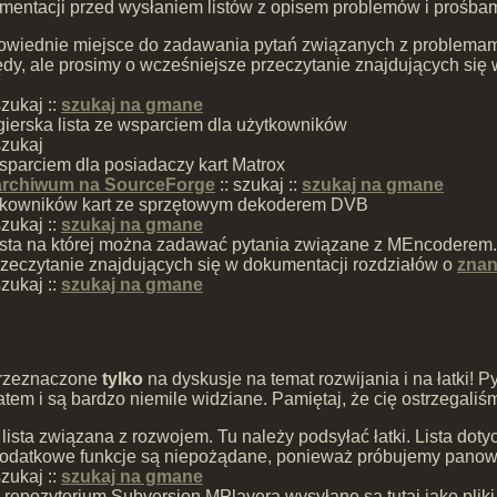
entacji przed wysłaniem listów z opisem problemów i prośbam
dpowiednie miejsce do zadawania pytań związanych z problema
błędy, ale prosimy o wcześniejsze przeczytanie znajdujących si
zukaj ::
szukaj na gmane
ierska lista ze wsparciem dla użytkowników
szukaj
wsparciem dla posiadaczy kart Matrox
archiwum na SourceForge
::
szukaj ::
szukaj na gmane
żytkowników kart ze sprzętowym dekoderem DVB
zukaj ::
szukaj na gmane
sta na której można zadawać pytania związane z MEncoderem. T
rzeczytanie znajdujących się w dokumentacji rozdziałów o
znan
zukaj ::
szukaj na gmane
przeznaczone
tylko
na dyskusje na temat rozwijania i na łatki! 
tem i są bardzo niemile widziane. Pamiętaj, że cię ostrzegaliś
ista związana z rozwojem. Tu należy podsyłać łatki. Lista dot
dodatkowe funkcje są niepożądane, ponieważ próbujemy panowa
zukaj ::
szukaj na gmane
epozytorium Subversion MPlayera wysyłane są tutaj jako pliki dif