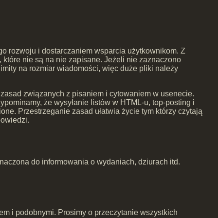
ego rozwoju i dostarczaniem wsparcia użytkownikom. Z
tóre nie są na nie zapisane. Jeżeli nie zaznaczono
limity na rozmiar wiadomości, więc duże pliki należy
h zasad związanych z pisaniem i cytowaniem w usenecie.
zypominamy, że wysyłanie listów w HTML-u, top-posting i
ne. Przestrzeganie zasad ułatwia życie tym którzy czytają
powiedzi.
znaczona do informowania o wydaniach, dziurach itd.
m i podobnymi. Prosimy o przeczytanie wszystkich