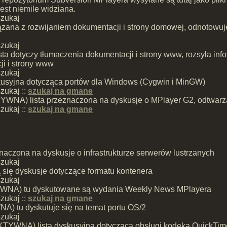
jest niemile widziana.
szukaj
zana z rozwijaniem dokumentacji i strony domowej, odnotowuj
szukaj
lista dotyczy tłumaczenia dokumentacji i strony www, rozsyła i
i i strony www
szukaj
skusyjna dotycząca portów dla Windows (Cygwin i MinGW)
zukaj ::
szukaj na gmane
WNA) lista przeznaczona na dyskusje o MPlayer G2, odtwarza
zukaj ::
szukaj na gmane
znaczona na dyskusje o infrastrukturze serwerów lustrzanych
szukaj
 się dyskusje dotyczące formatu kontenera
szukaj
NA) tu dyskutowane są wydania Weekly News MPlayera
zukaj ::
szukaj na gmane
) tu dyskutuje się na temat portu OS/2
szukaj
KTYWNA) lista dyskusyjna dotycząca obsługi kodeka QuickTim