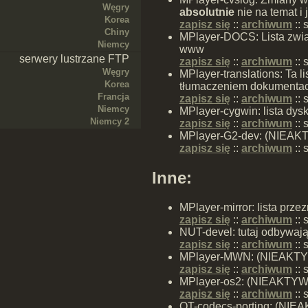
Węgry
absolutnie
nie na temat i 
Korea
zapisz się
::
archiwum
::
Chiny
MPlayer-DOCS: Lista zwią
Niemcy
www
serwery lustrzane FTP
zapisz się
::
archiwum
::
Węgry
MPlayer-translations: Ta 
Korea
tłumaczeniem dokumentacj
Francja
zapisz się
::
archiwum
::
Niemcy
MPlayer-cygwin: lista dy
Niemcy 2
zapisz się
::
archiwum
::
s
MPlayer-G2-dev: (NIEAKTY
zapisz się
::
archiwum
::
s
Inne:
MPlayer-mirror: lista prze
zapisz się
::
archiwum
::
NUT-devel: tutaj odbywają
zapisz się
::
archiwum
::
MPlayer-MWN: (NIEAKTYW
zapisz się
::
archiwum
::
s
MPlayer-os2: (NIEAKTYWNA
zapisz się
::
archiwum
::
QT-codecs-porting: (NIEA