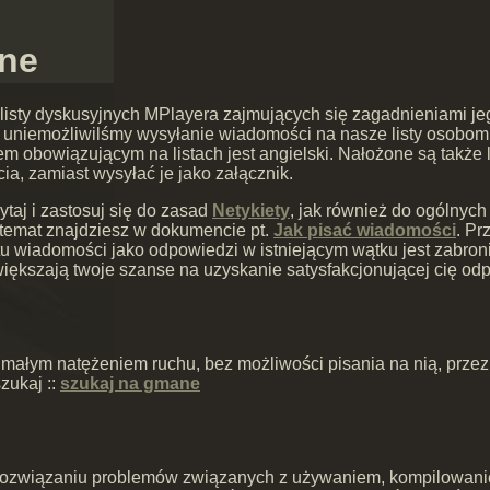
jne
h listy dyskusyjnych MPlayera zajmujących się zagadnieniami j
iemożliwilśmy wysyłanie wiadomości na nasze listy osobom, k
iem obowiązującym na listach jest angielski. Nałożone są także 
ia, zamiast wysyłać je jako załącznik.
ytaj i zastosuj się do zasad
Netykiety
, jak również do ogólnyc
 temat znajdziesz w dokumencie pt.
Jak pisać wiadomości
. Pr
 wiadomości jako odpowiedzi w istniejącym wątku jest zabronio
iększają twoje szanse na uzyskanie satysfakcjonującej cię od
 małym natężeniem ruchu, bez możliwości pisania na nią, prze
zukaj ::
szukaj na gmane
ozwiązaniu problemów związanych z używaniem, kompilowanie