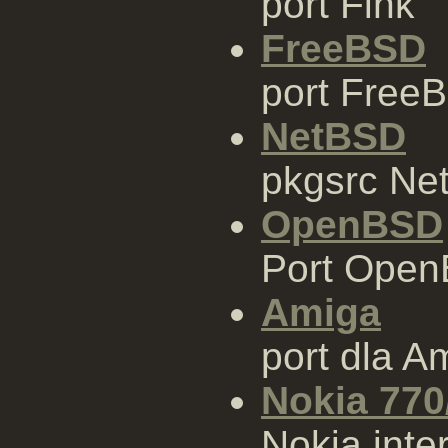
port Fink
FreeBSD
port Free
NetBSD
pkgsrc Ne
OpenBSD
Port Ope
Amiga
port dla A
Nokia 770
Nokia inter