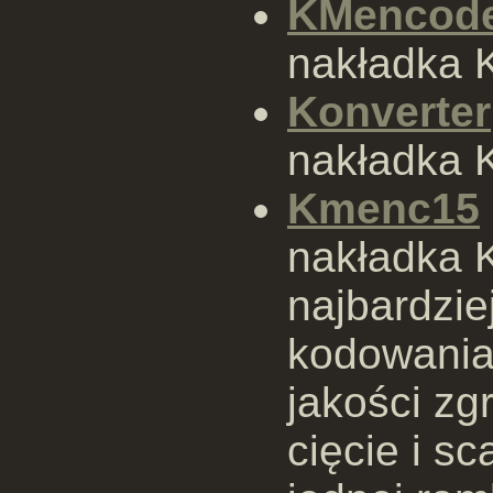
KMencod
nakładka 
Konverter
nakładka 
Kmenc15
nakładka 
najbardzie
kodowania
jakości zg
cięcie i s