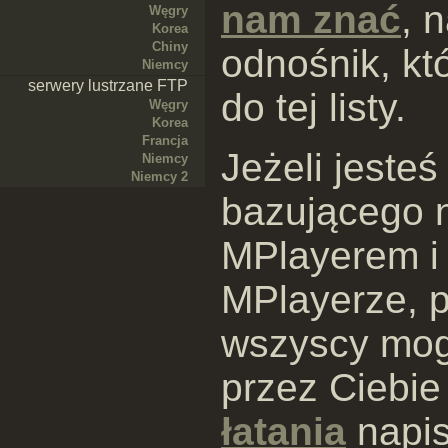
nam znać
, 
Węgry
Korea
Chiny
odnośnik, kt
Niemcy
serwery lustrzane FTP
do tej listy.
Węgry
Korea
Francja
Jeżeli jeste
Niemcy
Niemcy 2
bazującego 
MPlayerem i 
MPlayerze, p
wszyscy mog
przez Ciebi
łatania
napis