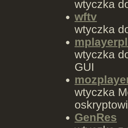
wtyczka do
wftv
wtyczka do
mplayerpl
wtyczka do
GUI
mozplaye
wtyczka Mo
oskryptow
GenRes