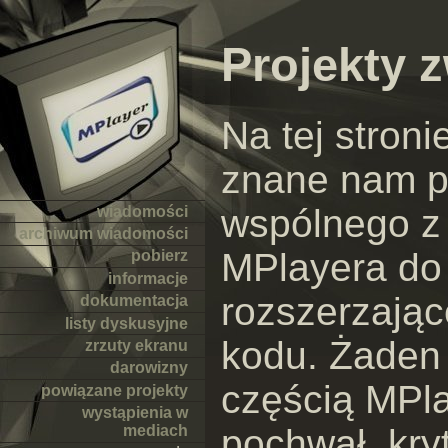
Projekty 
Na tej stroni
znane nam p
wspólnego z
wiadomości
archiwum wiadomości
MPlayera do 
pobierz
informacje
rozszerzając
dokumentacja
listy dyskusyjne
kodu. Żaden z
zrzuty ekranu
darowizny
częścią MPla
powiązane projekty
wystąpienia w
pochwał, kry
mediach