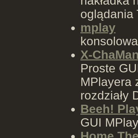
nakładka 
oglądania
mplay
konsolowa
X-ChaMa
Proste GU
MPlayera 
rozdziały 
Beeh! Pla
GUI MPlay
Home The