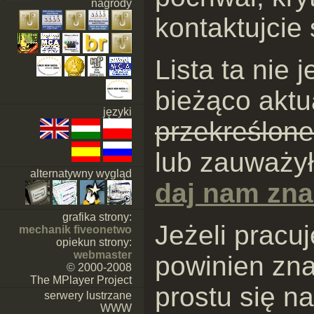
nagrody
kontaktujcie 
Lista ta nie 
bieżąco aktu
języki
przekreślone
lub zauważył
alternatywny wygląd
daj nam zn
grafika strony:
Jeżeli pracu
mechanik fiveonetwo
opiekun strony:
webmaster
powinien znal
© 2000-2008
The MPlayer Project
prostu się na
serwery lustrzane
WWW