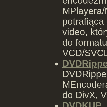
encode2mp
MPlayera/
potrafiąca
video, któ
do format
VCD/SVCD/
DVDRippe
DVDRipper 
MEncodera
do DivX, 
DVDKUP