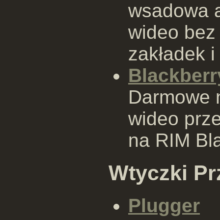
wsadowa a
wideo bez
zakładek i
Blackberr
Darmowe n
wideo prz
na RIM Bla
Wtyczki Pr
Plugger