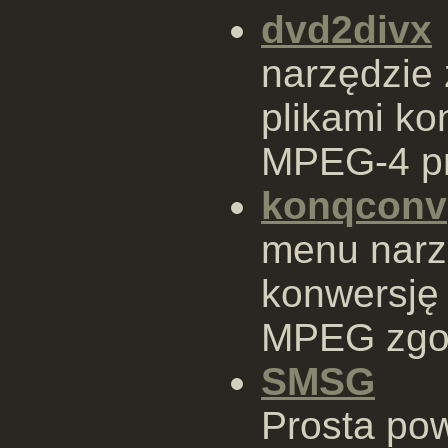
dvd2divx
narzędzie 
plikami ko
MPEG-4 p
konqconv
menu narz
konwersję 
MPEG zgo
SMSG
Prosta po