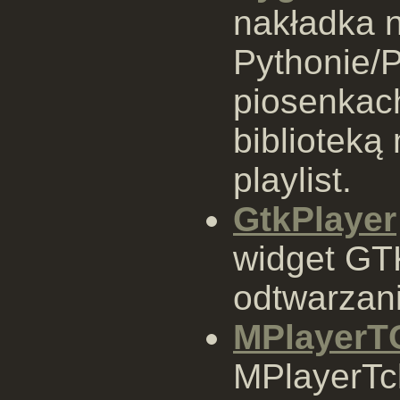
nakładka 
Pythonie/
piosenkach
biblioteką
playlist.
GtkPlayer
widget GT
odtwarzani
MPlayerT
MPlayerTc