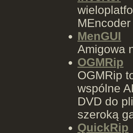
wieloplat
MEncoder
MenGUI
Amigowa n
OGMRip
OGMRip to 
wspólne A
DVD do pl
szeroką g
QuickRip