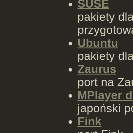
SUSE
pakiety dl
przygotow
Ubuntu
pakiety dl
Zaurus
port na Za
MPlayer d
japoński p
Fink