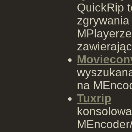
QuickRip t
zgrywania
MPlayerze
zawierający
Moviecon
wyszukana 
na MEnco
Tuxrip
konsolowa
MEncoder/