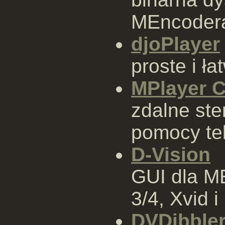
MEncoder
djoPlayer
proste i ł
MPlayer C
zdalne st
pomocy tel
D-Vision
GUI dla M
3/4, Xvid 
DVDibble