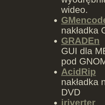
wideo.
GMencod
nakładka
GRADEn
GUI dla M
pod GNO
AcidRip
nakładka 
DVD
iriverter