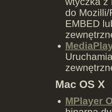
wtyczka z
do Mozilli
EMBED lu
zewnętrzn
MediaPlay
Uruchamia
zewnętrzne
Mac OS X
MPlayer O
binarna dy