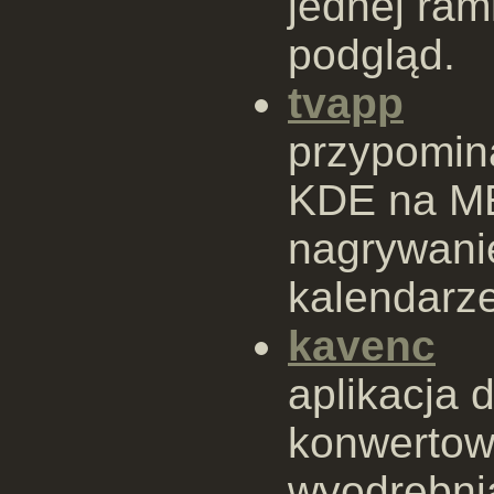
jednej ramk
podgląd.
tvapp
przypomin
KDE na ME
nagrywani
kalendarz
kavenc
aplikacja 
konwertowa
wyodrębnia