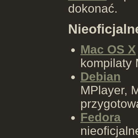
dokonać.
Nieoficjaln
Mac OS X
kompilaty
Debian
MPlayer, M
przygotowa
Fedora
nieoficjal