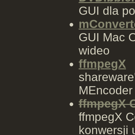
GUI dla p
mConvert
GUI Mac O
wideo
ffmpegX
shareware
MEncoder
ffmpegX 
ffmpegX 
konwersji 