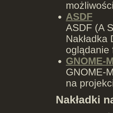
możliwośc
ASDF
ASDF (A S
Nakładka 
oglądanie
GNOME-M
GNOME-MPl
na projekc
Nakładki 