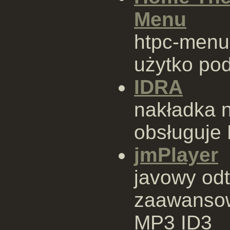
Menu
htpc-menu
użytko po
IDRA
nakładka n
obsługuje
jmPlayer
javowy od
zaawansow
MP3 ID3