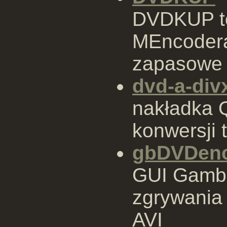
DVDKUP to
MEncodera
zapasowe
dvd-a-div
nakładka 
konwersji 
gbDVDen
GUI Gamba
zgrywania
AVI