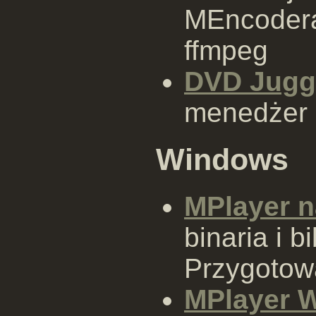
MEncodera 
ffmpeg
DVD Jugg
menedżer 
Windows
MPlayer n
binaria i b
Przygotowa
MPlayer W