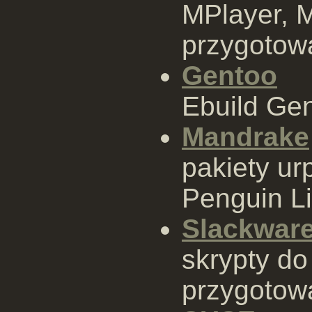
MPlayer, M
przygotowa
Gentoo
Ebuild Ge
Mandrake
pakiety ur
Penguin Li
Slackwar
skrypty d
przygotowa