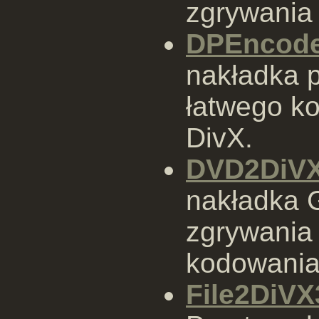
zgrywani
DPEncod
nakładka 
łatwego k
DivX.
DVD2DiV
nakładka 
zgrywania
kodowania
File2DiV