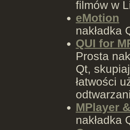
filmów w L
eMotion
nakładka 
QUI for M
Prosta na
Qt, skupiaj
łatwości u
odtwarzani
MPlayer &
nakładka 