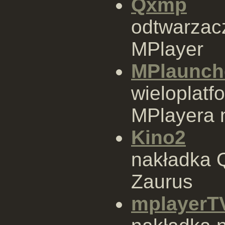
Qxmp
odtwarzacz
MPlayer
MPlaunch
wieloplatf
MPlayera 
Kino2
nakładka 
Zaurus
mplayerT