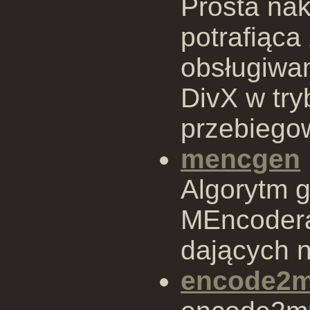
Prosta na
potrafiąc
obsługiwa
DivX w tryb
przebiego
mencgen
Algorytm g
MEncodera 
dających n
encode2