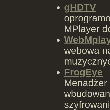
gHDTV
oprogramo
MPlayer d
WebMplay
webowa nak
muzyczny
FrogEye
Menadżer p
wbudowaną
szyfrowani